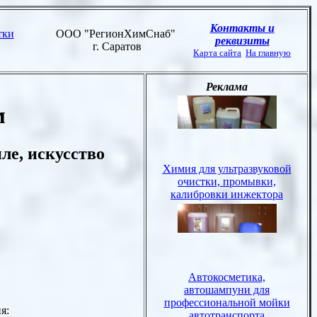
м
ле, искусство
я: