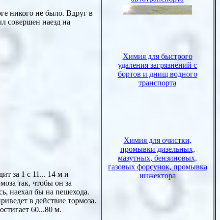
ге никого не было. Вдруг в
был совершен наезд на
 за 1 с 11... 14 м и
моза так, чтобы он за
ь, наехал бы на пешехода.
риведет в действие тормоза.
стигает 60...80 м.