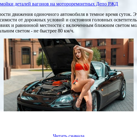
 мойки деталей вагонов на мотороремонтных Депо РЖД
рости движения одиночного автомобиля в темное время суток. Э
исимости от дорожных условий и состояния головных осветител
виях и равнинной местности с включенным ближним светом мож
альним светом - не быстрее 80 км/ч.
Читать сначала