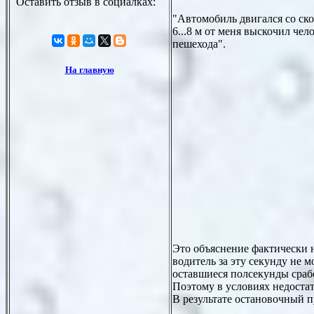
"Автомобиль двигался со ско
6...8 м от меня выскочил чел
пешехода".
Это объяснение фактически не
водитель за эту секунду не м
оставшиеся полсекунды срабо
Поэтому в условиях недостат
В результате остановочный пу