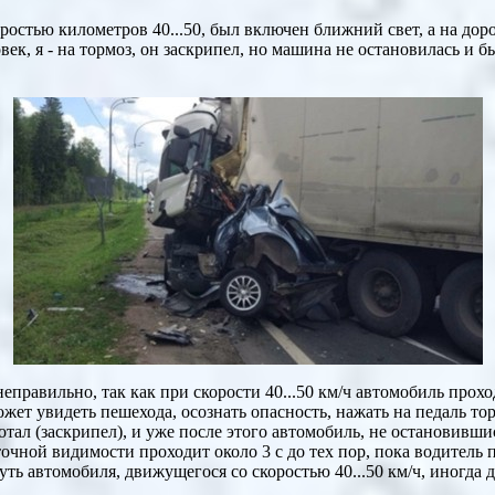
ростью километров 40...50, был включен ближний свет, а на доро
овек, я - на тормоз, он заскрипел, но машина не остановилась и 
правильно, так как при скорости 40...50 км/ч автомобиль проходит
ожет увидеть пешехода, осознать опасность, нажать на педаль тор
тал (заскрипел), и уже после этого автомобиль, не остановившис
очной видимости проходит около 3 с до тех пор, пока водитель п
ть автомобиля, движущегося со скоростью 40...50 км/ч, иногда до