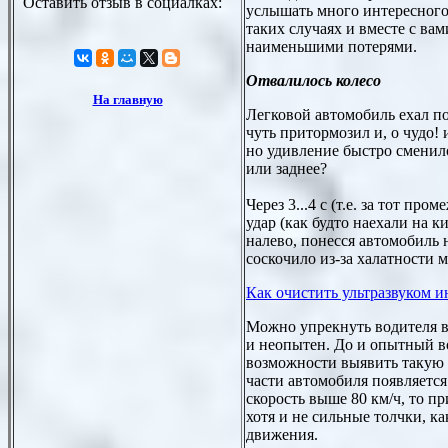
услышать много интересного,
таких случаях и вместе с ва
наименьшими потерями.
Отвалилось колесо
Легковой автомобиль ехал п
чуть притормозил и, о чудо!
но удивление быстро сменило
или заднее?
Через 3...4 с (т.е. за тот п
удар (как будто наехали на 
налево, понесся автомобиль 
соскочило из-за халатности 
Как очистить ультразвуком 
Можно упрекнуть водителя в 
и неопытен. До и опытный вод
возможности выявить такую н
части автомобиля появляетс
скорость выше 80 км/ч, то п
хотя и не сильные толчки, к
движения.