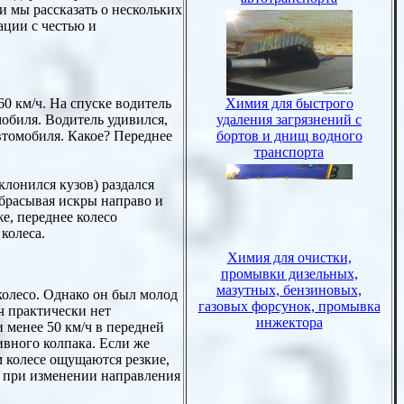
и мы рассказать о нескольких
ации с честью и
0 км/ч. На спуске водитель
мобиля. Водитель удивился,
автомобиля. Какое? Переднее
клонился кузов) раздался
збрасывая искры направо и
е, переднее колесо
колеса.
колесо. Однако он был молод
/ч практически нет
 менее 50 км/ч в передней
ивного колпака. Если же
м колесе ощущаются резкие,
я при изменении направления