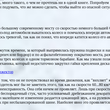
 много такого, о чем не прочтешь ни в одной книге. Попробуем 
ми подумать, что же можно сделать, чтобы выйти из опасной ситу
о большому современному мосту со скоростью немного большей 6
 из-под автомобиля выкатилось колесо и помчалось впереди авто
сь тревогой, так как он понял, что впереди катится колесо его 
ромежуток времени, за который выпрямилась пружина подвески и на
кирпич или бордюр) и по асфальтобетонному покрытию моста, ра
на трех колесах и одном тормозном барабане. Как мы узнали позж
механика, который недостаточно закрутил гайки крепления диска 
инжектор
том, что он не почувствовал во время движения, как "вихляет" 
итель мог бы не заметить этого, так как на скорости 60...80 км
еисправность. Она себя ничем не проявляет. Лишь при скорости
я беспорядочный стук, часто усиливаемый дребезжанием декорат
ри малейшем ее изменении раздается цокающий звук, а на рулево
ак при несбалансированной шине. Наиболее явно это проявляетс