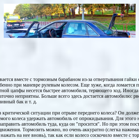
ивается вместе с тормозным барабаном из-за отвертывания гайки 
бенно при маневре рулевым колесом. Еще хуже, когда ломается п
тной цапфы несется быстрее автомобиля, теряющего ход. Иногда 
аточно неприятны. Больше всего здесь достается автомобилю: рв
ивный бак и т. д.
 в критической ситуации при отрыве переднего колеса? Он долж
емого колеса удержать автомобиль от опрокидывания. Для этого
направить автомобиль туда, куда он "просится". Но при этом пост
движения. Тормозить можно, но очень аккуратно (слегка нажимая
 нажать на нее вновь), так как если колесо соскочило вместе с 