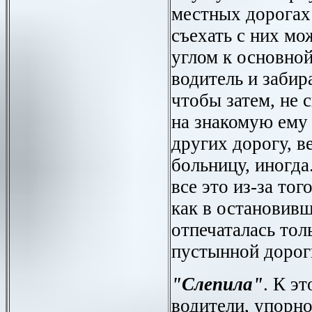
местных дорогах
съехать с них м
углом к основной
водитель и забир
чтобы затем, не 
на знакомую ему
других дорогу, в
больницу, иногда
все это из-за того
как в остановив
отпечаталась тол
пустынной дорог
"Слепила"
. К э
водители, упорн