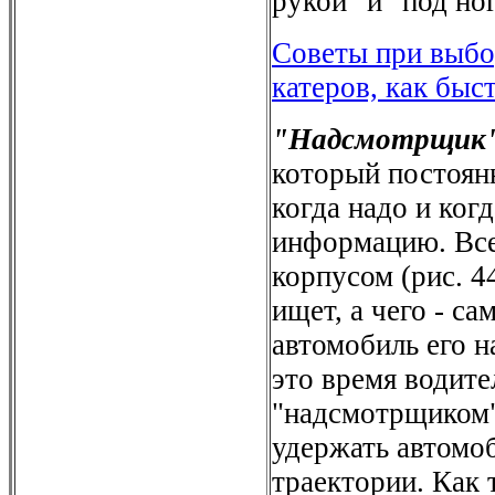
рукой" и "под но
Советы при выбо
катеров, как бы
"Надсмотрщик
который постоянн
когда надо и когд
информацию. Все
корпусом (рис. 4
ищет, а чего - са
автомобиль его н
это время водите
"надсмотрщиком"
удержать автомоб
траектории. Как 