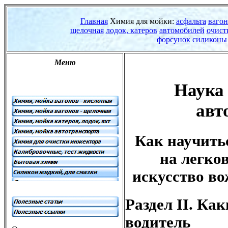
Наука
авт
Как научить
на легко
искусство в
Раздел II. Ка
водитель